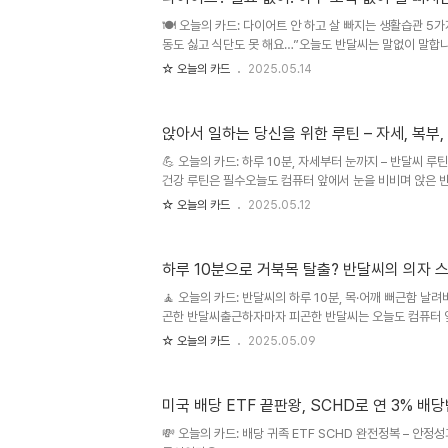
🍽 오늘의 카드: 다이어트 안 하고 살 빠지는 생활습관 5가지
동도 싫고 식단도 못 해요…”오늘도 반달씨는 말없이 말합
이지.”하지만 이상하게도, 반달씨는 요즘 몸이 가벼워졌습니
☆ 오늘의 카드
2025.05.14
생활 습관만 바꿨을 뿐인데 말이죠.그는 말합니다. “진짜 중
이어트 없이 살 빠지는 생활습관 5가지1️⃣ 물을 자주 마시
물 1컵 식사 전 물 1잔 → 과식 방지 커피 대신 생수 or 
앉아서 일하는 당신을 위한 루틴 – 자세, 복부,
실 ‘목마름’일 때가 많다!TIP: 물병을 눈앞에 두고 1시간마
늘리기의자에서 무조건 1시간에 한 번 일어나기 전..
💪 오늘의 카드: 하루 10분, 자세부터 눈까지 – 반달씨 루
건강 루틴은 필수오늘도 컴퓨터 앞에서 눈을 비비며 앉은 반
이 많다 보니복부는 무너지고, 자세는 구부정, 눈은 뻑뻑해
☆ 오늘의 카드
2025.05.12
면 좋아질 줄 알았는데…”이제는 진짜 건강을 위한 루틴이 필
요한가요?📌 복부 힘주기: 자세를 잡아주는 중심 근육(코어
자세 교정 루틴: 거북목, 굽은 등, 라운드 숄더를 방지 📌 
하루 10분으로 거북목 탈출? 반달씨의 의자 
근육을 이완시켜 안구건조, 두통 예방⏱ 하루 10분 루틴
에 힘주며 자세 바로잡기1분무릎 위 손 얹고 복식호흡1분상
🧘 오늘의 카드: 반달씨의 하루 10분, 목·어깨 뻐근함 날
곤한 반달씨출근하자마자 피곤한 반달씨는 오늘도 컴퓨터 
화면에는 끝도 없는 메일, 끝나지 않는 보고서, 굽은 자세로
☆ 오늘의 카드
2025.05.09
모르게 항상 뻐근하고 피곤하다…”“운동할 시간은 없고, 
런 생각, 혹시 여러분도 하고 계신가요?📌 하루 10분, 
단순한 피로가 아니라 현대인의 일상병입니다.앉아있는 시
미국 배당 ETF 끝판왕, SCHD로 연 3% 배당
터를 계속 사용하는 삶 속에서거북목, 승모근 통증, 어깨 결
하지만 하루 10분이면 달라질 수 있습니다.헬스 트레이너도,
💸 오늘의 카드: 배당 귀족 ETF SCHD 완전정복 – 안정