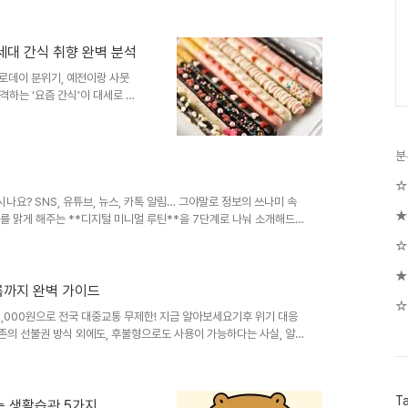
이 가장 많이 찾는 것들을 정리
 것이다. 요즘 크리스마스 선물
.커플이면 커플링, 친구면 다이
잘 나가는 빼빼로데이 선물은? MZ세대 간식 취향 완벽 분석
하지만 최근 검색 데이터를 보면
빼로데이 분위기, 예전이랑 사뭇
다.가격대는 낮아졌지만 받는 사
격하는 ‘요즘 간식’이 대세로 떠
빼로데이 선물과 MZ 간식 트렌드
식을 원할까?차별화된 선물: “남들
예쁘고 재미있는 간식이 인기간식
분
 콘텐츠로MZ세대는 ‘빼빼로=초코
다.🍫 요즘 잘 나가는 빼빼로데
☆
 빼빼로를 선..
요? SNS, 유튜브, 뉴스, 카톡 알림… 그야말로 정보의 쓰나미 속
★
뇌를 맑게 해주는 **디지털 미니멀 루틴**을 7단계로 나눠 소개해드
다. --- ## 1. 알림 OFF! 뇌의 소음부터 차단하기 가장 먼저 실
☆
**카카오톡, 인스타그램, 이메일, 뉴스 푸시 알림** 등 하루에도 수
다. > ✅ 설정 팁: > - iOS → 설정 > 알림 > 앱별 알림 해제 >
★
록까지 완벽 가이드
☆
5,000원으로 전국 대중교통 무제한! 지금 알아보세요기후 위기 대응
기존의 선불권 방식 외에도, 후불형으로도 사용이 가능하다는 사실, 알
동행카드에 대해신청 절차부터 실제 사용 방법, 유의사항까지모든 정
란?기후동행카드는 전국의 광역 대중교통을 무제한으로 이용할 수 있는
00원 정액제로 이용🚆 수도권, 대전, 부산, 대구, 광주, 울산 등 광
T
 또는 후불카드 방식으..
는 생활습관 5가지