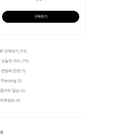
구독하기
류 전체보기
(93)
 오늘의 카드
(79)
 반달씨 탄생
(1)
 Printing
(2)
꼼이의 일상
(2)
하루정보
(9)
ag