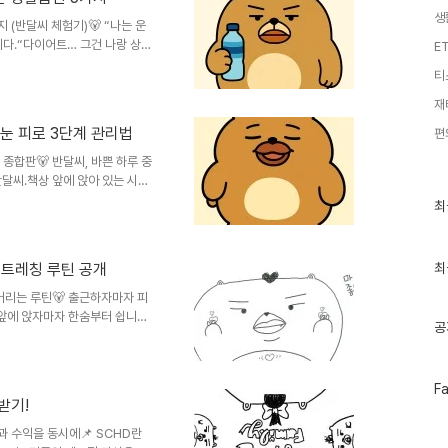
생
 (반달씨 체험기)🐻 “나는 운
니다.“다이어트… 그건 나랑 상극
E
다.무리한 다이어트 없이, 단지
티
요한 건 습관이더라구요.”🧠 다
자 (진짜 많이)아침에 눈 뜨자마자
재
보리차 대체 배고픈 줄 알았더니 사
 눈 피로 3단계 관리법
편
다 한 모금씩2️⃣ 서서 보내는 시간
틴 종합판🐻 반달씨, 바쁜 하루 중
달씨.책상 앞에 앉아 있는 시간
지는 매일매일…“그냥 버티다 보
최
최
요합니다.🧠 왜 이 루틴이 중
근
글
)을 깨워주고 허리 부담 완화 📌
과
눈 피로 마사지: 모니터로 지친 눈
인
스트레칭 루틴 공개
최
 구성표루틴동작시간복부 루틴배
기
체 세우며..
려버리는 루틴🐻 출근하자마자 피
글
앞에 앉자마자 한숨부터 쉽니다.
공
 말라가는 어깨와 목… “왜인지
자고 일어나도 개운하지 않다…”이
건강을 바꾸는 마법목과 어깨 통증은
페
F
간이 늘어나고, 스마트폰과 컴퓨
이
받기!
림은 피할 수 없는 문제입니다.
스
 장비도 필요 없습니다.의자..
성과 수익을 동시에📌 SCHD란
북