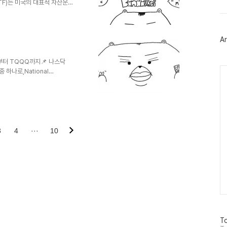
트
y ETF)는 미국의 대표적 자산운용
위
입니다.단순히 높은 배당을 주는 것
터
는 전략으로MZ세대부터 FIRE
플
11년 10월운용보수: 0.06%
러
Ar
nd 100 Index💡 왜 SCHD인
그
인
엄선된 종목 구성장기투자 적
Q부터 TQQQ까지📌 나스닥
Ca
하나로,National
d Quotations의 약자입니다.다우존
상장되어 있는 시장으로"혁신"과
자 주식 거래소로 출범 애플, 마
비중이 매우 높음 성장성은 높지만
 시장에 상장된 비금융기업 상위
3
4
···
10
방
To