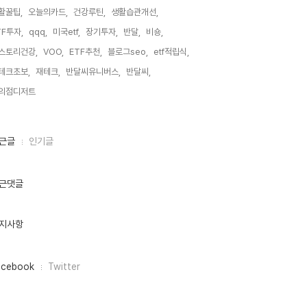
활꿀팁,
오늘의카드,
건강루틴,
생활습관개선,
TF투자,
qqq,
미국etf,
장기투자,
반달,
비숑,
스토리건강,
VOO,
ETF추천,
블로그seo,
etf적립식,
테크초보,
재테크,
반달씨유니버스,
반달씨,
의점디저트,
근글
인기글
근댓글
지사항
acebook
Twitter