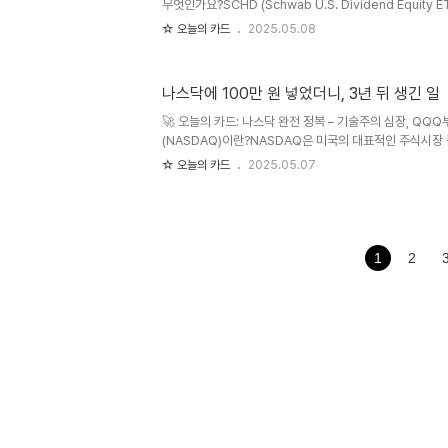
무엇인가요?SCHD (Schwab U.S. Dividend Equit
사 Charles Schwab이 만든배당 성장주 중심의 ETF
☆ 오늘의 카드
2025.05.08
이 아니라, 지속적으로 배당을 늘리는 우량 기업들에 투자하
족까지 장기 투자자들에게 인기를 얻고 있습니다.설정일: 20
배당 지급: 분기 배당기준 지수: Dow Jones U.S. Divide
나스닥에 100만 원 넣었더니, 3년 뒤 생긴 일
가요? (핵심 매력 4가지)배당 수익률 + 성장성낮은 보수
합“SCHD는 월급처럼 배당받으며 투자하는 ..
🚀 오늘의 카드: 나스닥 완전 정복 – 기술주의 심장, QQ
(NASDAQ)이란?NASDAQ은 미국의 대표적인 주식시장 중 
Association of Securities Dealers Automate
☆ 오늘의 카드
2025.05.07
스나 S&P500과는 다르게, 기술 중심의 주식들이 주로 
"성장"의 상징처럼 여겨집니다.특징1971년 세계 최초의 전
이크로소프트, 아마존, 테슬라, 엔비디아 등 포함 기술주 
변동성도 크다🧠 나스닥 100이란?나스닥 100은 나스닥
100개 종목으로 구성된 지수입니다.애플, 마이크로소프..
1
2