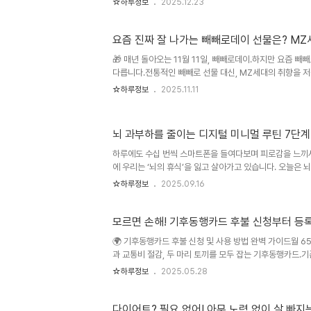
☆하루정보
2025.12.23
제 검색 흐름과 소비 패턴을 기준으로 크리스마스에 사람들
해봤다.이 글 하나로 크리스마스 준비를 거의 끝낼 수 있을
트렌드가 바뀐 이유예전 크리스마스 선물은 의미 중심이었다
요즘 진짜 
어리, 가족이면 현금이나 상품권이 공식처럼 굳어 있었다.
🎁 매년 돌아오는 11월 11일, 빼빼로데이.하지만 요즘 빼
실용성과 소소한 즐거움을 동시에 만족시키는 선물이 강세
다릅니다.전통적인 빼빼로 선물 대신, MZ세대의 취향을 저
람의 취향을 정확히..
오르고 있죠.그래서 준비했습니다.요즘 진짜 잘 나가는 빼
☆하루정보
2025.11.11
완.벽.정.리!🎯 MZ세대, 왜 '전통 빼빼로'보다 새로운 간
과 다른 걸 주고 싶다”는 심리SNS 인증 욕구: 비주얼이 
의 개념 변화: 단순한 ‘과자’에서 ‘경험’과 ‘취향’을 담는
뇌 과부하를 줄이는 디지털 미니멀 루틴 7단계
막대과자’ 공식을 뛰어넘어, 새로운 의미를 부여하고 있습니
이 간식 5선커스터마이징 수제 빼빼로자신이 직접 만든 수제
하루에도 수십 번씩 스마트폰을 들여다보며 피로감을 느끼시나
에 우리는 ‘뇌의 휴식’을 잃고 살아가고 있습니다. 오늘은 
릴게요. 바쁜 현대인이라면 반드시 읽고 실천해봐야 할 루틴입니
☆하루정보
2025.09.16
천할 수 있는 디지털 미니멀의 시작은 ‘알림 줄이기’입니다. 
십 번 울리는 알림만 꺼줘도 뇌의 피로를 절반으로 줄일 수 있습니
- Android → 설정 ..
모르면 손해! 기후동행카드 후불 신청부터 등
🌍 기후동행카드 후불 신청 및 사용 방법 완벽 가이드월 6
과 교통비 절감, 두 마리 토끼를 모두 잡는 기후동행카드.
고 계셨나요?오늘은 티머니/우리카드 기반의 후불형 기후
☆하루정보
2025.05.28
보를 A부터 Z까지 알려드립니다. 🚋🚍✅ 기후동행카드
정부와 지자체의 탄소 중립 실현 교통정책입니다.💳 월 65,0
역시 통합 가능🚍 버스, 지하철, 일부 환승 포함🕰️ 선불권
다이어트? 필요 없어! 아무 노력 없이 살 빠지