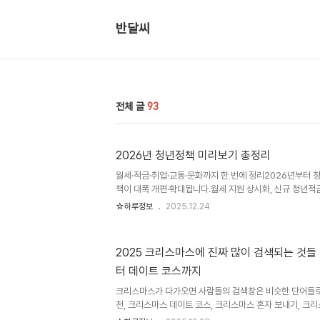
반달씨
전체 글
93
2026년 청년정책 미리보기 총정리
월세·적금·취업·교통·문화까지 한 번에 정리2026년부터 
책이 대폭 개편·확대됩니다.월세 지원 상시화, 신규 청년적금
비 환급 강화까지 실질적으로 체감 가능한 정책 위주로 정리
☆하루정보
2025.12.24
지원 사업 (상시화)지역 편차 없이 전국 청년에게 월 20만
거 지원 정책입니다.2025년 한시 사업이었던 월세 지원이
환됩니다.📋 주요 변경사항구분2025년2026년지원 금액2
2025 크리스마스에 진짜 많이 검색되는 것들
원)20만원 × 24개월 (480만원)지원 기간한시 모집연중
터 데이트 코스까지
연령만 19세 ~ 34세주거무주택 청년 가구소득별도 공지 
크리스마스가 다가오면 사람들의 검색창은 비슷한 단어들로
천, 크리스마스 데이트 코스, 크리스마스 혼자 보내기, 크
매년 반복된다.하지만 매년 분위기와 소비 트렌드는 조금씩