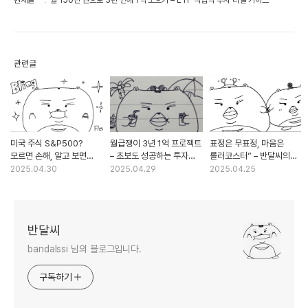
현재글
월 150만 원으로 3년 안에 1억 모으기 – ETF 적립식 투자 리얼 가이드
관련글
미국 주식 S&P500?
월급쟁이 3년 1억 프로젝트
표정은 무표정, 마음은
모르면 손해, 알고 보면
– 초보도 성공하는 투자
롤러코스터” – 반달씨의
평생 연금!
꿀팁
놀이동산 썰 푼다
2025.04.30
2025.04.29
2025.04.25
반달씨
bandalssi 님의 블로그입니다.
구독하기